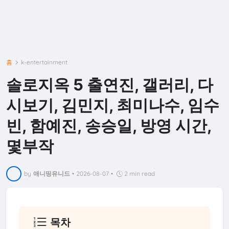
홈
k-entertainment
솔로지옥 5 출연진, 갤러리, 다
시보기, 김민지, 최미나수, 임수
빈, 함예진, 송승일, 방영 시간,
몇부작
by
애니띵유니드
•
2026-08-07
•
2 min read
목차