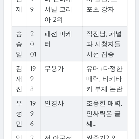
제
9
셔널 코리
포츠 강자
아 2위
송
2
패션 마케
직진남, 패널
승
0
터
과 시청자들
일
01
시선 집중
김
19
무용가
유머+다정한
재
9
매력, 티키타
진
8
카 부재 논란
우
19
안경사
조용한 매력,
성
9
인싸력은 글
민
6
쎄…
임
2
전 야구선
짭중기? 외