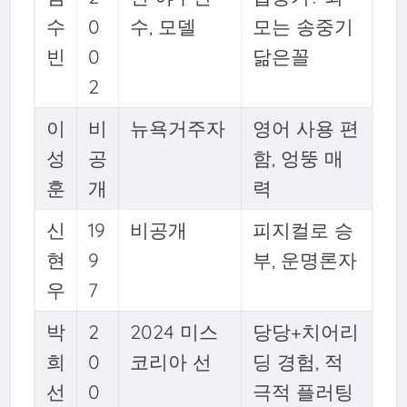
수
0
수, 모델
모는 송중기
빈
0
닮은꼴
2
이
비
뉴욕거주자
영어 사용 편
성
공
함, 엉뚱 매
훈
개
력
신
19
비공개
피지컬로 승
현
9
부, 운명론자
우
7
박
2
2024 미스
당당+치어리
희
0
코리아 선
딩 경험, 적
선
0
극적 플러팅