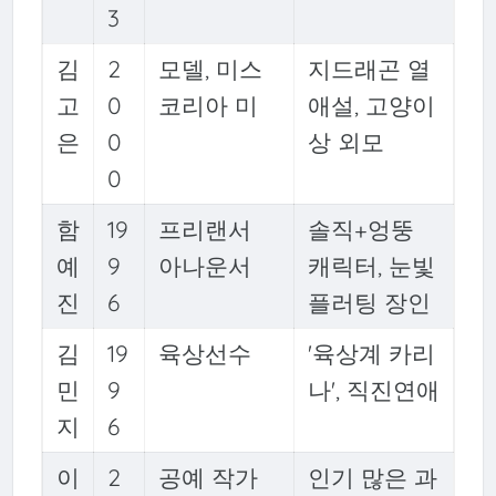
3
김
2
모델, 미스
지드래곤 열
고
0
코리아 미
애설, 고양이
은
0
상 외모
0
함
19
프리랜서
솔직+엉뚱
예
9
아나운서
캐릭터, 눈빛
진
6
플러팅 장인
김
19
육상선수
'육상계 카리
민
9
나', 직진연애
지
6
이
2
공예 작가
인기 많은 과