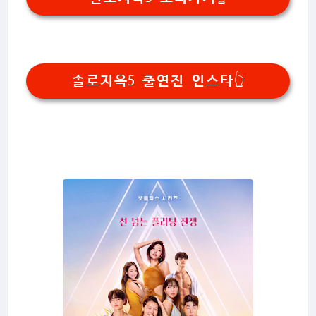
솔로지옥5 출연진 인스타👆