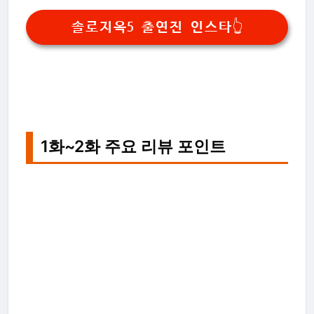
솔로지옥5 출연진 인스타👆
1화~2화 주요 리뷰 포인트