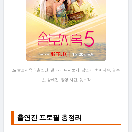
솔로지옥 5 출연진, 갤러리, 다시보기, 김민지, 최미나수, 임수
빈, 함예진, 방영 시간, 몇부작
출연진 프로필 총정리